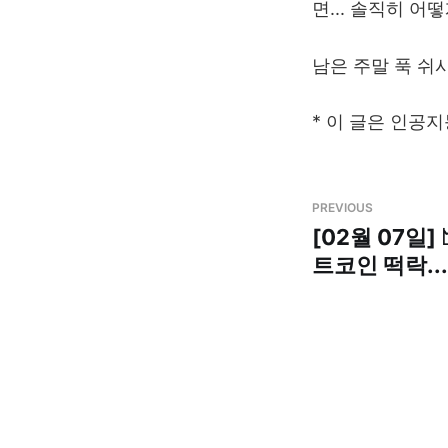
면... 솔직히 어
남은 주말 푹 쉬시
* 이 글은 인공
PREVIOUS
[02월 07일]
트코인 떡락..