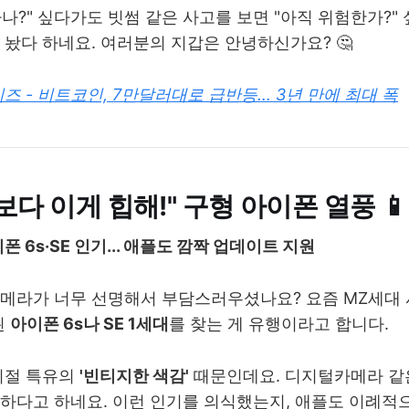
가나?" 싶다가도 빗썸 같은 사고를 보면 "아직 위험한가?" 
 놨다 하네요. 여러분의 지갑은 안녕하신가요? 🤔
즈 - 비트코인, 7만달러대로 급반등… 3년 만에 최대 폭
보다 이게 힙해!" 구형 아이폰 열풍 📱
이폰 6s·SE 인기... 애플도 깜짝 업데이트 지원
카메라가 너무 선명해서 부담스러우셨나요? 요즘 MZ세대
된
아이폰 6s나 SE 1세대
를 찾는 게 유행이라고 합니다.
시절 특유의
'빈티지한 색감'
때문인데요. 디지털카메라 같
하다고 하네요. 이런 인기를 의식했는지, 애플도 이례적으