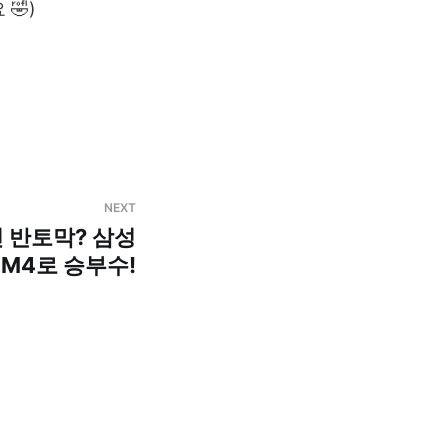
🤣)
NEXT
인 반토막? 삼성
BM4로 승부수!