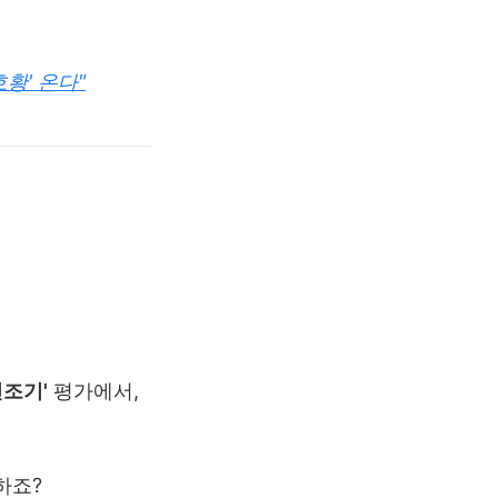
황' 온다"
건조기'
평가에서,
하죠?